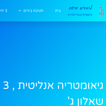
גיאומטריה אנליטית ב' 3 יחידו
בית
חטיבת ביניים
3 יחידות
גיא
שאלון ג'