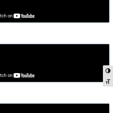
פעל/כבה ניגודיות גבוהה
תג גודל גופן